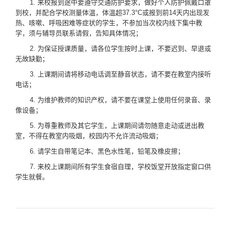
1. 来校报到途中要遵守交通防护要求，做好个人防护佩戴口罩
到校，并配合学校测量体温，体温超37.3°C或报到前14天内出现发
热、咳嗽、呼吸困难等症状的学生，不参加当次校内线下集中教
学，须与辅导员联系请假，告知具体情况；
2. 为保证授课质量，请各位学生按时上课，不要迟到、早退或
无故缺勤；
3. 上课期间请将移动电话调至静音状态，请不要在教室内接听
电话；
4. 为维护教师的知识产权，请不要在课堂上使用任何录音、录
像设备；
5. 为尊重教师及其它学生，上课期间请勿随意走动或进出教
室，不得在教室内吸烟，校园内不允许流动吸烟；
6. 请学生自带笔记本、黑色水性笔，铅笔及橡皮擦；
7. 来校上课期间所有学生食宿自理，学校饭堂开放指定窗口供
学生就餐。